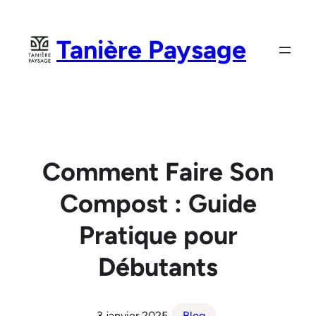
Aller
au
Tanière Paysage
contenu
Comment Faire Son
Compost : Guide
Pratique pour
Débutants
3 janvier 2025
Blog