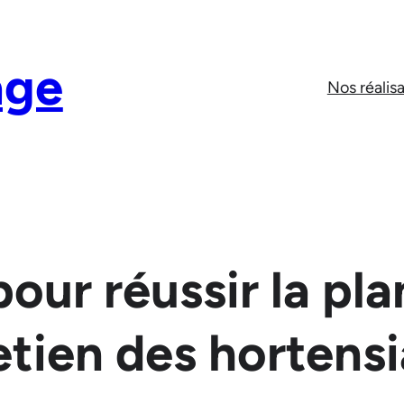
age
Nos réalis
our réussir la pla
retien des hortens