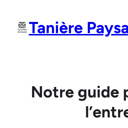
Aller
au
Tanière Pays
contenu
Notre guide p
l’ent