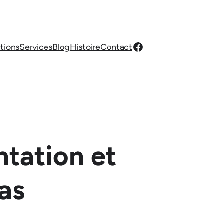
Facebook
ations
Services
Blog
Histoire
Contact
ntation et
ias