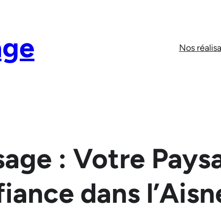
age
Nos réalis
sage : Votre Pays
iance dans l’Aisn