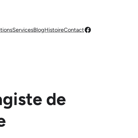
Facebook
ations
Services
Blog
Histoire
Contact
agiste de
e