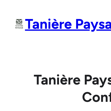
Aller
au
Tanière Pays
contenu
Tanière Pay
Conf